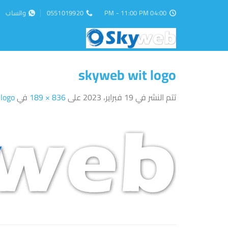
خطي
04:00 PM - 11:00 PM
0551019920
واتساب
لمحتوى
skyweb wit logo
تتم النشر في
19 فبراير، 2023
على
836 × 189
في
logo