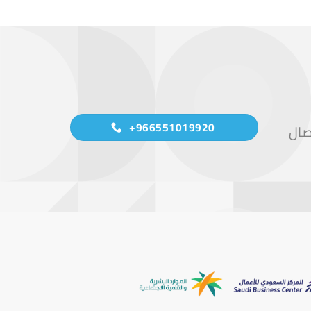
966551019920+
صال