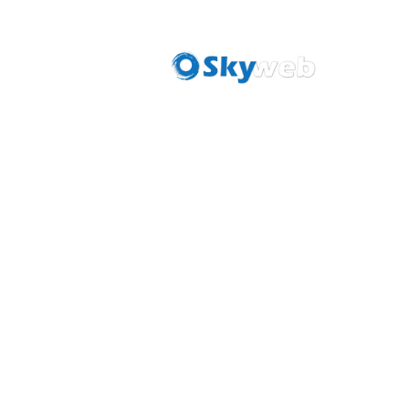
خطي
04:00 PM - 11:00 PM
0551019920
واتساب
لمحتوى