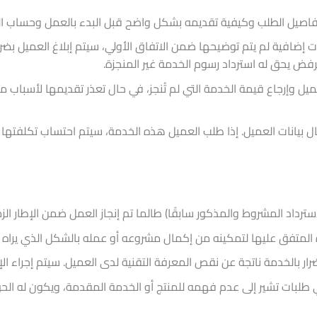
اصيل الطلب وكيفية تقديمه بشكل واضح قبل البدء بالعمل وحساب ال
إضافية لم يتم توضيحها ضمن الاتفاق الأولي، سيتم إبلاغ العميل بض
رفض يحق له استرداد رسوم الخدمة غير المنجزة.
وإرجاع قيمة الخدمة التي لم تُنجز، في حال تعذر تقديمها لأسباب مثل 
خال بيانات العميل. إذا طلب العميل هذه الخدمة، سيتم احتساب تكلفته
سترداد المشروط والمذكور سابقًا) طالما تم إنجاز العمل ضمن الإطار الز
 المتفق عليها لتمكينه من إكمال مشروعه أو عمله بالشكل الذي يراه من
ضرار بالخدمة ناتجة عن نقص المعرفة التقنية لدى العميل. سيتم إجراء 
 طلبات تشير إلى عدم فهمه للمنتج أو الخدمة المقدمة، ويكون له الحق ف