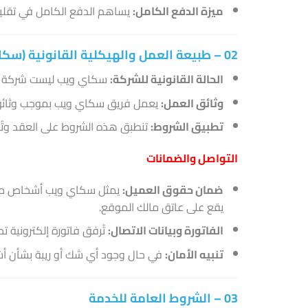
ميزة الدفع الكامل:
يساهم الدفع الكامل في تقليل 
02 – طبيعة العمل والهيكلية القانونية (سكاي ويب)
الحالة القانونية للشركة:
سكاي ويب ليست شركة مسج
وثائق العمل:
يعمل فريق سكاي ويب بموجب وثائق عمل حر (Freelance) مُعتمدة من المنصة
تطبيق الشروط:
تنطبق هذه الشروط على العقد وتُرف
التواصل والضمانات
ضمان حقوق العميل:
يمثل سكاي ويب أشخاص معروف
يقع على عاتق مالك الموقع.
الفاتورة وبيانات الاتصال:
تُرفق فاتورة إلكترونية ت
تنبيه الأمان:
في حال وجود أي شك أو ريبة بشأن أشخا
03 – الشروط العامة للخدمة