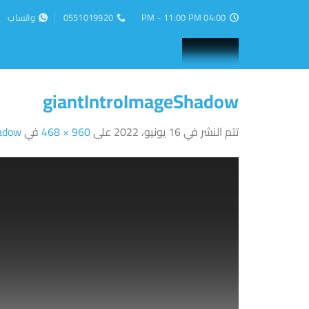
خطي
04:00 PM - 11:00 PM
0551019920
واتساب
لمحتوى
giantIntroImageShadow
تتم النشر في
16 يونيو، 2022
على
960 × 468
في
adow