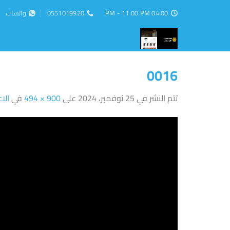
خطي
04:00 PM - 11:00 PM
0551019920
واتساب
لمحتوى
0016
تتم النشر في
25 نوفمبر، 2024
على
900 × 494
في
الا