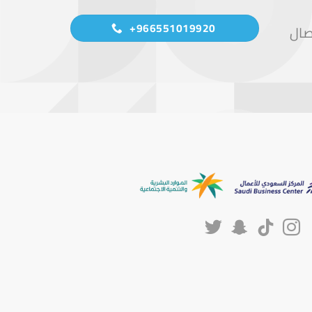
966551019920+
صال
موقع موثوق به