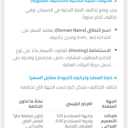
3. مكونات البنية التحتية (التكاليف السنوية)
يجب وضع تكاليف البنية التحتية في الحسبان، وهي
تكاليف تتكرر سنوياً:
اسم النطاق (Domain Name):
يعتمد السعر على
امتداده (.com, .sa) ومدى جاذبيته.
الاستضافة (Hosting):
تتفاوت الأسعار بناءً على نوع
الخادم المطلوب (مشترك، خاص، مخصص) وقدرته على
تحمل حركة البيانات العالية.
4. خبرة المنفذ وتركيزه (الجودة مقابل السعر)
تختلف التكاليف بشكل كبير حسب الجهة التي تختارها:
الجهة
عادةً ما تكون
التركيز الرئيسي
المنفذة
التكلفة
شركات
واجهة المستخدم (UI)
تكون مرتفعة نظراً
التصميم
وتجربة المستخدم (UX)،
للعمل الفني
الإبداعي
العلامات التجارية.
والإبداعي.