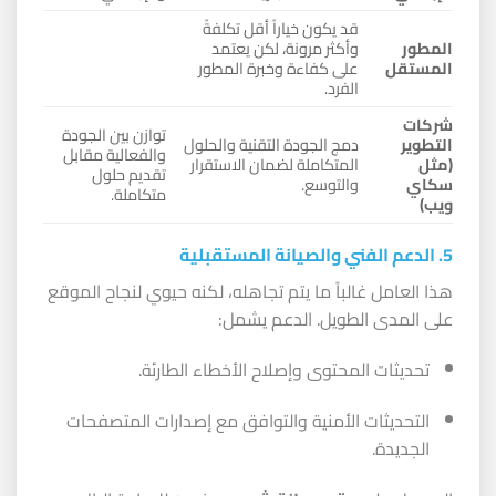
قد يكون خياراً أقل تكلفةً
المطور
وأكثر مرونة، لكن يعتمد
المستقل
على كفاءة وخبرة المطور
الفرد.
شركات
توازن بين الجودة
التطوير
دمج الجودة التقنية والحلول
والفعالية مقابل
(مثل
المتكاملة لضمان الاستقرار
تقديم حلول
سكاي
والتوسع.
متكاملة.
ويب)
5. الدعم الفني والصيانة المستقبلية
هذا العامل غالباً ما يتم تجاهله، لكنه حيوي لنجاح الموقع
على المدى الطويل. الدعم يشمل:
تحديثات المحتوى وإصلاح الأخطاء الطارئة.
التحديثات الأمنية والتوافق مع إصدارات المتصفحات
الجديدة.