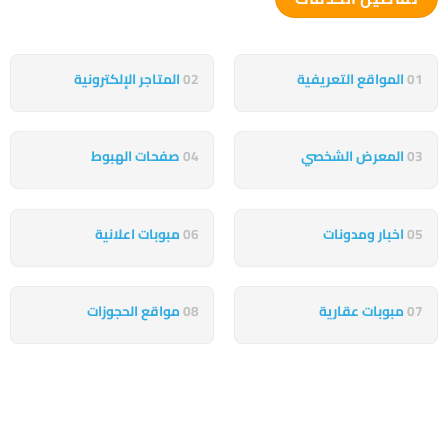
01
المواقع التعريفية
02
المتاجر الإلكترونية
03
المعرض الشخصي
04
صفحات الهبوط
05
اخبار ومدونات
06
مبوبات اعلانية
07
مبوبات عقارية
08
مواقع الحجوزات
شيئ آخر يجذب اهتمامك
نحن نعتني بهذه الحلول لتعمل كقوة دافعة، تعزز نشاطك التجاري وتضمن