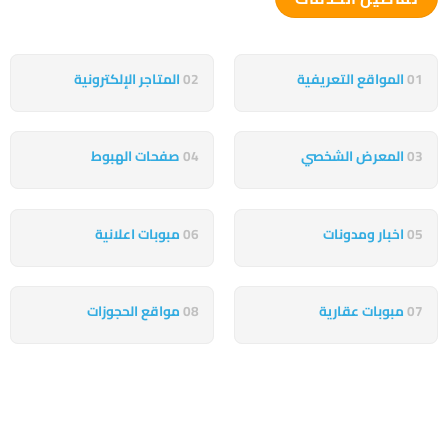
01
المواقع التعريفية
02
المتاجر الإلكترونية
03
المعرض الشخصي
04
صفحات الهبوط
05
اخبار ومدونات
06
مبوبات اعلانية
07
مبوبات عقارية
08
مواقع الحجوزات
شيئ آخر يجذب اهتمامك
نحن نعتني بهذه الحلول لتعمل كقوة دافعة، تعزز نشاطك التجاري وتضمن