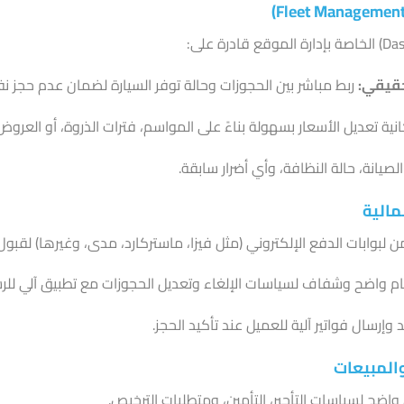
حقيقي:
ربط مباشر بين الحجوزات وحالة توفر السيارة لضمان عدم حجز نف
ية تعديل الأسعار بسهولة بناءً على المواسم، فترات الذروة، أو العروض 
لصيانة، حالة النظافة، وأي أضرار سابقة.
 لبوابات الدفع الإلكتروني (مثل فيزا، ماستركارد، مدى، وغيرها) لقبول ا
م واضح وشفاف لسياسات الإلغاء وتعديل الحجوزات مع تطبيق آلي للر
 وإرسال فواتير آلية للعميل عند تأكيد الحجز.
ضح لسياسات التأجير، التأمين، ومتطلبات الترخيص.