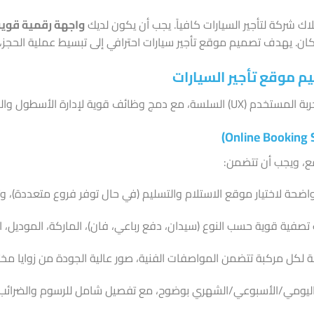
اك شركة لتأجير السيارات كافياً. يجب أن يكون لديك
واجهة رقمية قوية
 يهدف تصميم موقع تأجير سيارات احترافي إلى تبسيط عملية الحجز، تعز
م موقع تأجير السيارات
 قوية لإدارة الأسطول والحجوزات.
، ويجب أن تتضمن:
حة لاختيار موقع الاستلام والتسليم (في حال توفر فروع متعددة)، وتوا
تصفية قوية حسب النوع (سيدان، دفع رباعي، فان)، الماركة، الموديل، ال
ل مركبة تتضمن المواصفات الفنية، صور عالية الجودة من زوايا مختلف
يومي/الأسبوعي/الشهري بوضوح، مع تفصيل شامل للرسوم والضرائب ال