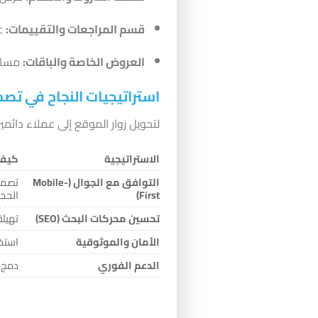
قسم المراجعات والتقييمات:
عر
العروض الخاصة والباقات:
مساحة
استراتيجيات النجاح في تصم
لتحويل زوار الموقع إلى عملاء دائمين،
الاستراتيجية
كيفي
التوافق مع الجوال (Mobile-
تصميم
First)
الحجو
تحسين محركات البحث (SEO)
تهيئة
الأمان والموثوقية
استخدام شهاد
الدعم الفوري
دمج ميزة الدردشة 