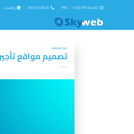
خطي
04:00 PM - 11:00 PM
0551019920
واتساب
لمحتوى
غير مصنف
تصميم مواقع تأجير ا