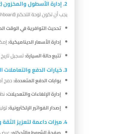
2. إدارة الأسطول والمخزون (Fleet Management)
يجب أن تكون لوحة التحكم (Dashboard) الخاصة بإدارة الموقع قادرة على:
تحديث التوافرية في الوقت ال
إدارة الأسعار الديناميكية:
إمكان
تتبع حالة السيارة:
تسجيل تاريخ ا
3. خيارات الدفع والتعاملات المالية
بوابات الدفع المتعددة:
دمج آمن
إدارة الإلغاءات والتعديلات:
نظا
إصدار الفواتير الإلكترونية:
توليد
4. ميزات داعمة لتعزيز الثقة والمبيعات
صفحة الشروط والأحكام:
عرض وا