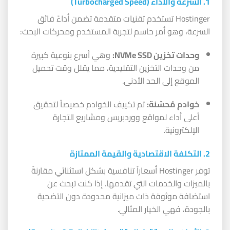
1. السرعة والأداء (Turbocharged Speed)
Hostinger تستخدم تقنيات متقدمة تضمن أداءً فائق
السرعة، وهو أمر حاسم لتجربة المستخدم ومحركات البحث:
وحدات تخزين NVMe SSD:
وهي أسرع بنوعية كبيرة
من وحدات التخزين التقليدية، مما يقلل وقت تحميل
الموقع إلى الحد الأدنى.
خوادم مُحسّنة:
تم تكييف الخوادم خصيصاً لتحقيق
أعلى أداء لمواقع ووردبريس ومشاريع التجارة
الإلكترونية.
2. التكلفة الاقتصادية والقيمة الممتازة
توفر Hostinger أسعاراً تنافسية بشكل استثنائي مقارنةً
بالميزات والخدمات التي تقدمها. إذا كنت تبحث عن
استضافة موثوقة ذات ميزانية محدودة دون التضحية
بالجودة، فهي الخيار المثالي.