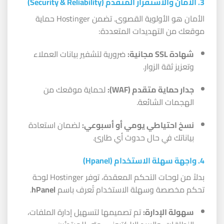
3. الأمان والاستقرار المتقدم (Security & Reliability)
الأمان هو الأولوية القصوى. تضمن Hostinger حماية
موقعك من التهديدات المتعددة:
شهادة SSL مجانية:
ضرورية لتشفير بيانات العملاء
وتعزيز ثقة الزوار.
جدار حماية متقدم (WAF):
لحماية موقعك من
الهجمات الشائعة.
نسخ احتياطي يومي أو أسبوعي:
لضمان استعادة
بياناتك في حال حدوث أي طارئ.
4. واجهة سهلة الاستخدام (Hpanel)
بدلاً من لوحات التحكم المعقدة، توفر Hostinger لوحة
تحكم مخصصة وسهلة الاستخدام تُعرف باسم
hPanel
.
سهولة الإدارة:
تم تصميمها لتسهيل إدارة الملفات،