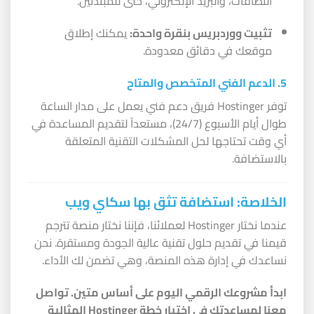
النطاقات، والبريد الإلكتروني، حتى للمبتدئين.
تثبيت ووردبريس بنقرة واحدة:
يمكنك إطلاق
موقعك في دقائق معدودة.
5. الدعم الفني المتخصص والمتاح
توفر Hostinger فريق دعم فني يعمل على مدار الساعة
طوال أيام الأسبوع (24/7)، مستعداً لتقديم المساعدة في
أي وقت تحتاجها لحل المشكلات التقنية المتعلقة
بالاستضافة.
الخلاصة: استضافة تثق بها سكاي ويب
عندما نختار Hostinger لعملائنا، فإننا نختار منصة تترجم
قيمنا في تقديم حلول تقنية عالية الجودة ومستقرة. نحن
نساعدك في إدارة هذه المنصة، وهي تضمن لك الأداء.
ابدأ مشروعك الرقمي اليوم على أساس متين. تواصل
معنا لمساعدتك في اختيار خطة Hostinger المثالية